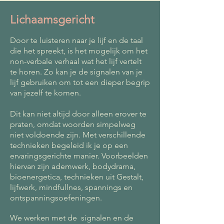
Lichaamsgericht
Door te luisteren naar je lijf en de taal
die het spreekt, is het mogelijk om het
non-verbale verhaal wat het lijf vertelt
te horen. Zo kan je de signalen van je
lijf gebruiken om tot een dieper begrip
van jezelf te komen.
Dit kan niet altijd door alleen erover te
praten, omdat woorden simpelweg
niet voldoende zijn. Met verschillende
technieken begeleid ik je op een
ervaringsgerichte manier. Voorbeelden
hiervan zijn ademwerk, bodydrama,
bioenergetica, technieken uit Gestalt,
lijfwerk, mindfullnes, spannings en
ontspanningsoefeningen.
We werken met de signalen en de