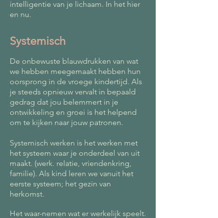
intelligentie van je lichaam. In het hier
en nu.
Systemisch
De onbewuste blauwdrukken van wat
we hebben meegemaakt hebben hun
oorsprong in de vroege kindertijd. Als
je steeds opnieuw vervalt in bepaald
gedrag dat jou belemmert in je
ontwikkeling en groei is het helpend
om te kijken naar jouw patronen.
Systemisch werken is het werken met
het systeem waar je onderdeel van uit
maakt. (werk. relatie, vriendenkring,
familie). Als kind leren we vanuit het
eerste systeem; het gezin van
herkomst.
Het waar-nemen wat er werkelijk speelt.