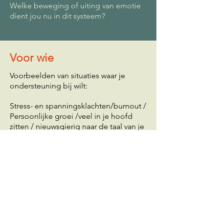
Welke beweging of uiting van emotie
dient jou nu in dit systeem?
Voor wie
Voorbeelden van situaties waar je
ondersteuning bij wilt:
Stress- en spanningsklachten/burnout /
Persoonlijke groei /veel in je hoofd
zitten / nieuwsgierig naar de taal van je
lichaam/ somber voelen/ weinig
energie ervaren/ jouw patronen wilt
onderzoeken / in de knoop zitten/ vast
lopen / een volgende stap wilt maken/
snel overspoeld en overprikkeld zijn /
moeite met grenzen aangeven /
emotionele uitdaging zoals angst,
leegte, controle, woede, eenzaam ,
paniek / jezelf beter wilt leren kennen